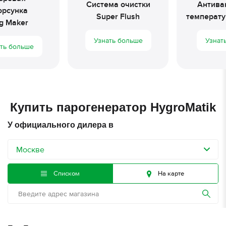
Система очистки
Антива
рсунка
Super Flush
температу
g Maker
Узнать больше
Узнат
ть больше
Купить парогенератор HygroMatik
У официального дилера
в
Москве
Списком
На карте