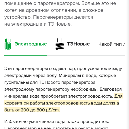
помещение с парогенератором. Больше это не
котел на дровяном отоплении, а сложное
устройство. Парогенераторы делятся
на электродные и ТЭНовые.
Какой тип л
Электродные
ТЭНовые
Эти парогенераторы создают пар, пропуская ток между
У
электродами через воду. Минералы в воде, которые
э
губительны для ТЭНового парогенератора
н
электродному парогенератору необходимы. Благодаря
ж
минералам вода приобретает электропроводность.
Для
о
корректной работы электропроводность воды должна
п
быть от 200 до 800 μS/cm.
Н
Избыточно умягченная вода плохо проводит ток.
п
Парогенератор на ней работать не будет и может