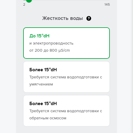
2
145
Жесткость воды
До 15°dH
и электропроводность 
от 200 до 800 μS/cm
Более 15°dH
Требуется система водо­по­дго­товки с 
умягчением
Более 15°dH
Требуется система водо­по­дго­товки c 
обратным осмосом