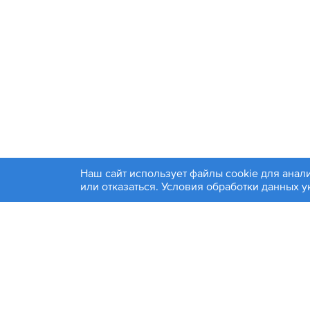
Наш сайт использует файлы cookie для анал
+7 4
или отказаться. Условия обработки данных 
© 1994-2026. ЗАО «Контакт Плюс»
Политика конфиденциальности
Москва
Эл. по
Информация на сайте является справочной и не яв
Фирмы-производители товаров, размещенных на этом са