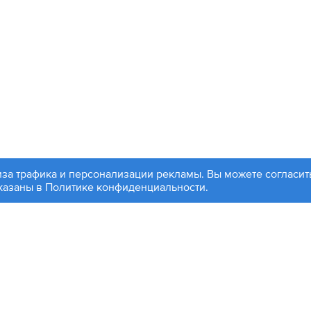
иза трафика и персонализации рекламы. Вы можете согласить
99 504-88-48
Партнерам
указаны в
Политике конфиденциальности
.
, ул. 1812 года, д. 12
Войти
чта:
info@contactplus.ru
ляется публичной офертой. Копирование информации с сайт
йте, оставляют за собой право без предварительного уведо