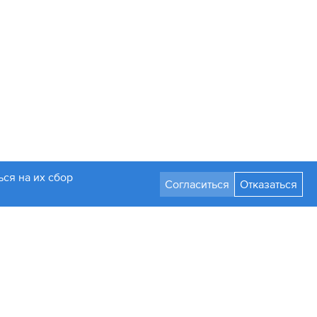
ся на их сбор
Согласиться
Отказаться
Разработка сайта
Стать партнером
а только с письменного разрешения администрации.
мления изменять их параметры, дизайн и комплектацию.