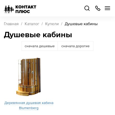
+7
499
504-
88-
48
Каталог
Главная
Каталог
Купели
Душевые кабины
товаров
Душевые кабины
Стать
сначала дешевые
сначала дорогие
партнером
Войти
Войти
О компании
Как купить
Кейсы
Деревянная душевая кабина
Blumenberg
Поддержка