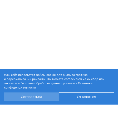
Наш сайт использует файлы cookie для анализа трафика
и персонализации рекламы. Вы можете согласиться на их сбор или
© 1994-2026. ЗАО «Контакт Плюс»
отказаться. Условия обработки данных указаны в
Политике
Политика конфиденциальности
конфиденциальности
.
Согласиться
Отказаться
+7 499 504-88-48