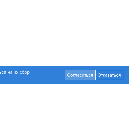
ся на их сбор
Согласиться
Отказаться
Разработка сайта
Стать партнером
а только с письменного разрешения администрации.
мления изменять их параметры, дизайн и комплектацию.