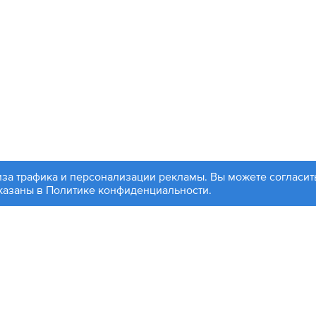
иза трафика и персонализации рекламы. Вы можете согласить
99 504-88-48
Партнерам
указаны в
Политике конфиденциальности
.
, ул. 1812 года, д. 12
Войти
чта:
info@contactplus.ru
ляется публичной офертой. Копирование информации с сайт
йте, оставляют за собой право без предварительного уведо