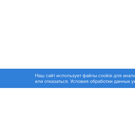
Наш сайт использует файлы cookie для анал
+7 4
или отказаться. Условия обработки данных 
© 1994-2026. ЗАО «Контакт Плюс»
Политика конфиденциальности
Москва
Эл. по
Информация на сайте является справочной и не яв
Фирмы-производители товаров, размещенных на этом са