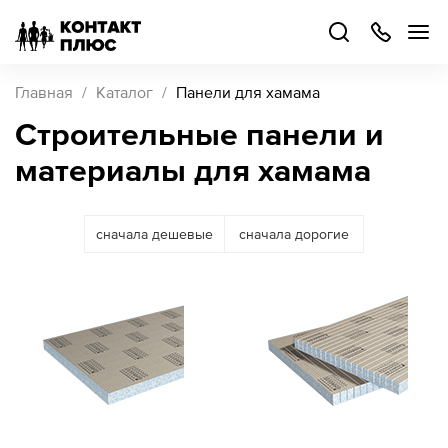
+7
499
504-
88-
48
Каталог
Главная
Каталог
Панели для хамама
товаров
Строительные панели и
материалы для хамама
Стать
партнером
Войти
Войти
сначала дешевые
сначала дорогие
О компании
Как купить
Кейсы
Поддержка