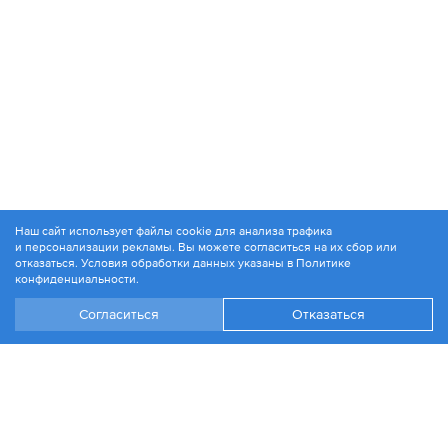
Наш сайт использует файлы cookie для анализа трафика
и персонализации рекламы. Вы можете согласиться на их сбор или
© 1994-2026. ЗАО «Контакт Плюс»
отказаться. Условия обработки данных указаны в
Политике
Политика конфиденциальности
конфиденциальности
.
Согласиться
Отказаться
+7 499 504-88-48
Москва, ул. 1812 года, д. 12
Эл. почта:
info@contactplus.ru