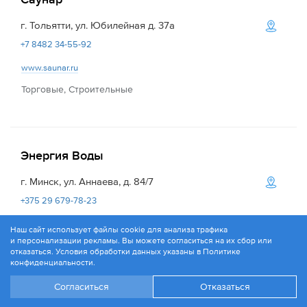
г. Тольятти, ул. Юбилейная д. 37а
+7 8482 34-55-92
www.saunar.ru
Торговые, Строительные
Энергия Воды
г. Минск, ул. Аннаева, д. 84/7
+375 29 679-78-23
www.e-water.by
Наш сайт использует файлы cookie для анализа трафика
и персонализации рекламы. Вы можете согласиться на их сбор или
Торговые, Строительные
отказаться. Условия обработки данных указаны в
Политике
конфиденциальности
.
Согласиться
Отказаться