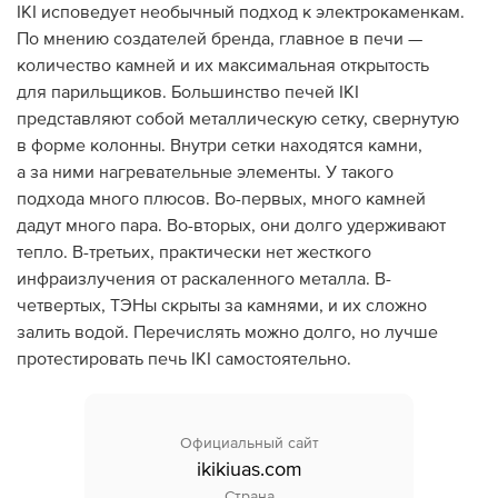
IKI исповедует необычный подход к электрокаменкам.
Дилеры
По мнению создателей бренда, главное в печи —
количество камней и их максимальная открытость
Контакты
для парильщиков. Большинство печей IKI
представляют собой металлическую сетку, свернутую
B2B
в форме колонны. Внутри сетки находятся камни,
а за ними нагревательные элементы. У такого
подхода много плюсов. Во-первых, много камней
дадут много пара. Во-вторых, они долго удерживают
тепло. В-третьих, практически нет жесткого
инфраизлучения от раскаленного металла. В-
четвертых, ТЭНы скрыты за камнями, и их сложно
залить водой. Перечислять можно долго, но лучше
протестировать печь IKI самостоятельно.
Официальный сайт
ikikiuas.com
Страна