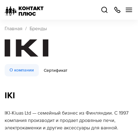
+7
499
504-
88-
48
Каталог
Главная
Бренды
товаров
Стать
партнером
Войти
О компании
Сертификат
Войти
О компании
IKI
Как купить
IKI-Kiuas Ltd — семейный бизнес из Финляндии. С 1997
Кейсы
компания производит и продает дровяные печи,
электрокаменки и другие аксессуары для ванной.
Поддержка