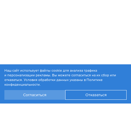
Наш сайт использует файлы cookie для анализа трафика
и персонализации рекламы. Вы можете согласиться на их сбор или
© 1994-2026. ЗАО «Контакт Плюс»
отказаться. Условия обработки данных указаны в
Политике
Политика конфиденциальности
конфиденциальности
.
Согласиться
Отказаться
+7 499 504-88-48
Москва, ул. 1812 года, д. 12