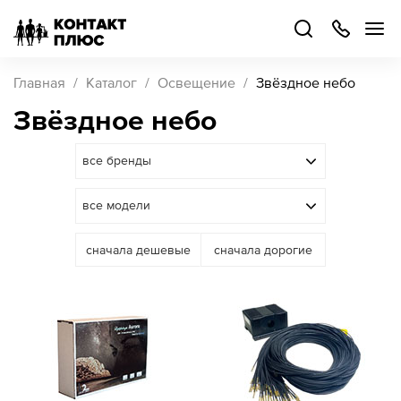
+7
499
504-
88-
48
Каталог
Главная
Каталог
Освещение
Звёздное небо
товаров
Звёздное небо
Стать
партнером
Войти
Войти
сначала дешевые
сначала дорогие
О компании
Как купить
Кейсы
Поддержка