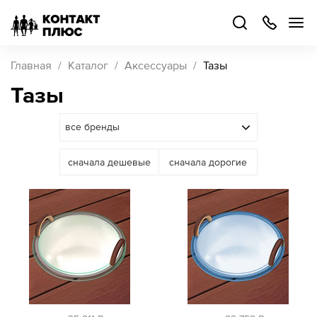
+7
499
504-
88-
48
Каталог
Главная
Каталог
Аксессуары
Тазы
товаров
Тазы
Стать
партнером
Войти
сначала дешевые
сначала дорогие
Войти
О компании
Как купить
Кейсы
Поддержка