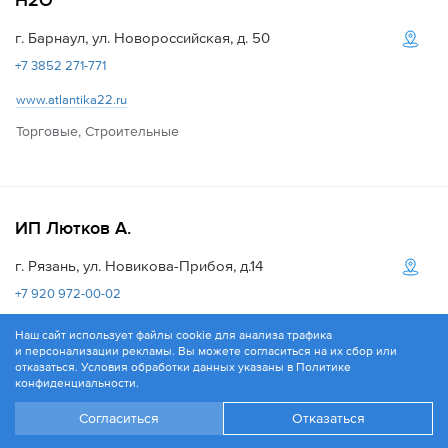
Н2О
г. Барнаул, ул. Новороссийская, д. 50
+7 3852 271-771
www.atlantika22.ru
Торговые, Строительные
ИП Лютков А.
г. Рязань, ул. Новикова-Прибоя, д.14
+7 920 972-00-02
Строительные
Наш сайт использует файлы cookie для анализа трафика
и персонализации рекламы. Вы можете согласиться на их сбор или
отказаться. Условия обработки данных указаны в
Политике
конфиденциальности
.
Согласиться
Отказаться
Контек-Сиб