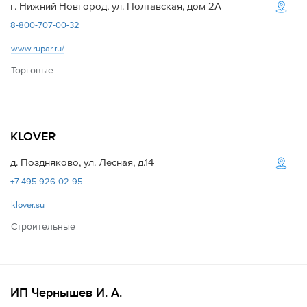
г. Нижний Новгород, ул. Полтавская, дом 2А
Дилеры
8-800-707-00-32
www.rupar.ru/
Контакты
Торговые
B2B
KLOVER
д. Поздняково, ул. Лесная, д.14
+7 495 926-02-95
klover.su
Строительные
ИП Чернышев И. А.