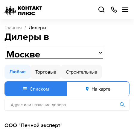
+7
499
504-
88-
48
Каталог
Главная
Дилеры
товаров
Дилеры
в
Стать
партнером
Войти
Войти
Любые
Торговые
Строительные
О компании
Списком
На карте
Как купить
Кейсы
ООО "Печной эксперт"
Поддержка