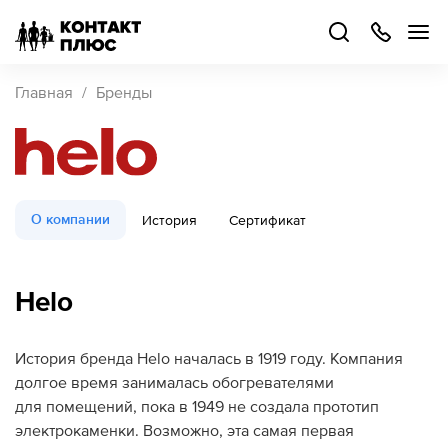
+7
499
504-
88-
48
Каталог
Главная
Бренды
товаров
Стать
партнером
Войти
О компании
История
Сертификат
Войти
О компании
Helo
Как купить
История бренда Helo началась в 1919 году. Компания
Кейсы
долгое время занималась обогревателями
для помещений, пока в 1949 не создала прототип
электрокаменки. Возможно, эта самая первая
Поддержка