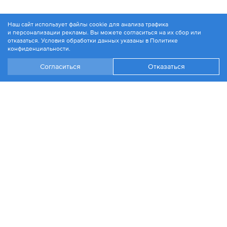
Наш сайт использует файлы cookie для анализа трафика
и персонализации рекламы. Вы можете согласиться на их сбор или
© 1994-2026. ЗАО «Контакт Плюс»
отказаться. Условия обработки данных указаны в
Политике
Политика конфиденциальности
конфиденциальности
.
Согласиться
Отказаться
+7 499 504-88-48
Москва, ул. 1812 года, д. 12
Эл. почта:
info@contactplus.ru
Войти
Стать партнером
Разработка сайта
Информация на сайте является справочной и не является
публичной офертой. Копирование информации с сайта только