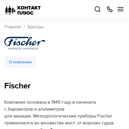
+7
499
504-
88-
48
Каталог
Главная
Бренды
товаров
Стать
партнером
О компании
Войти
Войти
О компании
Fischer
Как купить
Компания основана в 1945 году и начинала
с барометров и альтиметров
Кейсы
для авиации. Метеорологические приборы Fischer
применяются во множестве мест: от морских судов
Поддержка