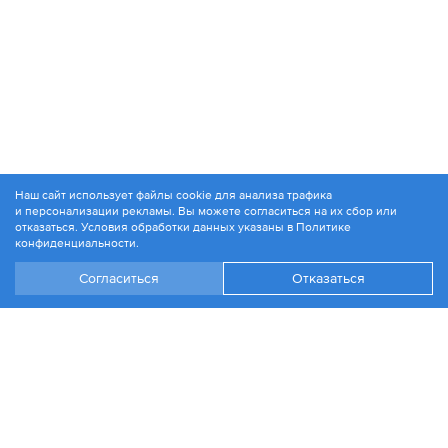
Наш сайт использует файлы cookie для анализа трафика
и персонализации рекламы. Вы можете согласиться на их сбор или
© 1994-2026. ЗАО «Контакт Плюс»
отказаться. Условия обработки данных указаны в
Политике
Политика конфиденциальности
конфиденциальности
.
Согласиться
Отказаться
+7 499 504-88-48
Москва, ул. 1812 года, д. 12
Эл. почта:
info@contactplus.ru