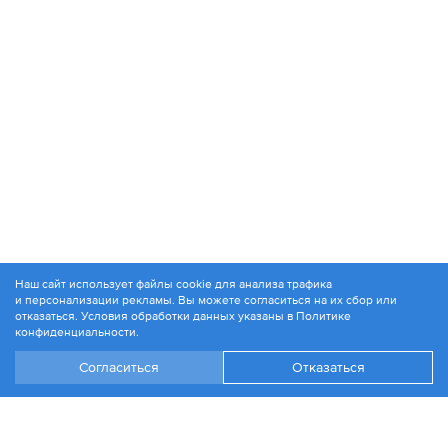
Наш сайт использует файлы cookie для анализа трафика
и персонализации рекламы. Вы можете согласиться на их сбор или
© 1994-2026. ЗАО «Контакт Плюс»
отказаться. Условия обработки данных указаны в
Политике
Политика конфиденциальности
конфиденциальности
.
Согласиться
Отказаться
+7 499 504-88-48