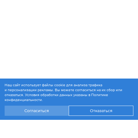
Наш сайт использует файлы cookie для анализа трафика
и персонализации рекламы. Вы можете согласиться на их сбор или
© 1994-2026. ЗАО «Контакт Плюс»
отказаться. Условия обработки данных указаны в
Политике
Политика конфиденциальности
конфиденциальности
.
Согласиться
Отказаться
+7 499 504-88-48