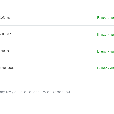
250 мл
В налич
500 мл
В налич
 литр
В налич
 литров
В налич
окупке данного товара целой коробкой.