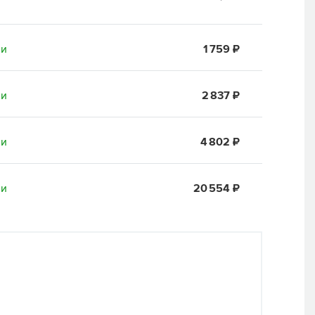
ии
1 759 ₽
ии
2 837 ₽
ии
4 802 ₽
ии
20 554 ₽