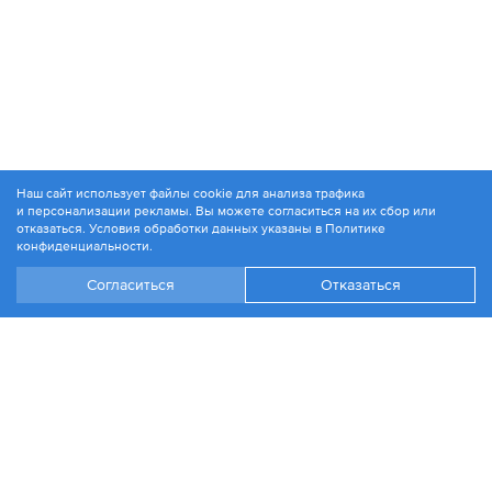
Наш сайт использует файлы cookie для анализа трафика
и персонализации рекламы. Вы можете согласиться на их сбор или
© 1994-2026. ЗАО «Контакт Плюс»
отказаться. Условия обработки данных указаны в
Политике
Политика конфиденциальности
конфиденциальности
.
Согласиться
Отказаться
+7 499 504-88-48
Москва, ул. 1812 года, д. 12
Эл. почта:
info@contactplus.ru
Войти
Стать партнером