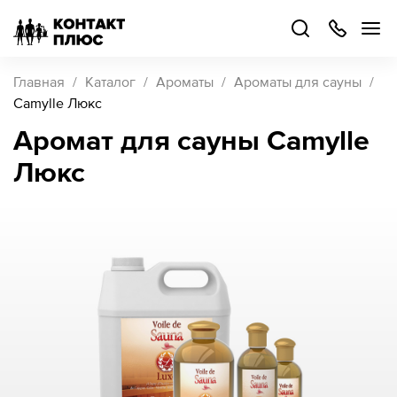
+7
499
504-
88-
48
Каталог
Главная
Каталог
Ароматы
Ароматы для сауны
товаров
Camylle Люкс
Аромат для сауны Camylle
Стать
Люкс
партнером
Войти
Войти
О компании
Как купить
Кейсы
Поддержка