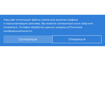
Наш сайт использует файлы cookie для анализа трафика
и персонализации рекламы. Вы можете согласиться на их сбор или
© 1994-2026. ЗАО «Контакт Плюс»
отказаться. Условия обработки данных указаны в
Политике
Политика конфиденциальности
конфиденциальности
.
Согласиться
Отказаться
+7 499 504-88-48
Москва, ул. 1812 года, д. 12
Эл. почта:
info@contactplus.ru
Войти
Стать партнером
Разработка сайта
Информация на сайте является справочной и не является