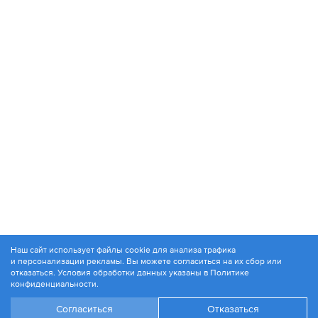
Наш сайт использует файлы cookie для анализа трафика
и персонализации рекламы. Вы можете согласиться на их сбор или
© 1994-2026. ЗАО «Контакт Плюс»
отказаться. Условия обработки данных указаны в
Политике
Политика конфиденциальности
конфиденциальности
.
Согласиться
Отказаться