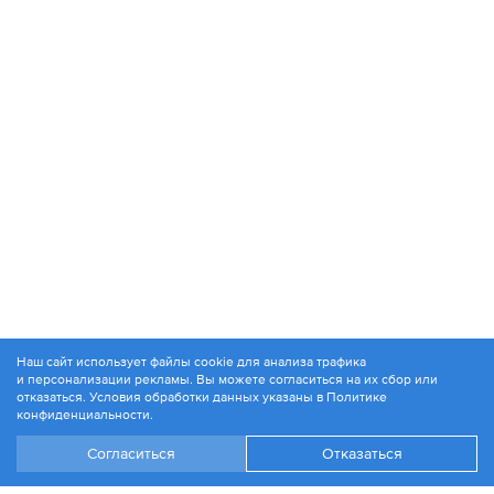
Наш сайт использует файлы cookie для анализа трафика
и персонализации рекламы. Вы можете согласиться на их сбор или
© 1994-2026. ЗАО «Контакт Плюс»
отказаться. Условия обработки данных указаны в
Политике
Политика конфиденциальности
конфиденциальности
.
Согласиться
Отказаться