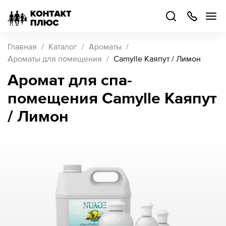
+7
499
504-
88-
48
Каталог
Главная
Каталог
Ароматы
товаров
Ароматы для помещения
Camylle Каяпут / Лимон
Аромат для спа-
Стать
помещения Camylle Каяпут
партнером
Войти
/ Лимон
Войти
О компании
Как купить
Кейсы
Поддержка