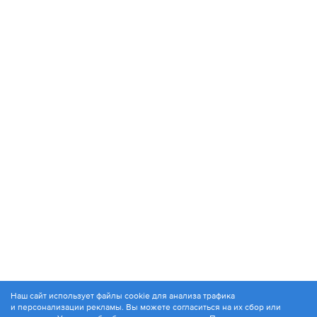
Наш сайт использует файлы cookie для анализа трафика
и персонализации рекламы. Вы можете согласиться на их сбор или
© 1994-2026. ЗАО «Контакт Плюс»