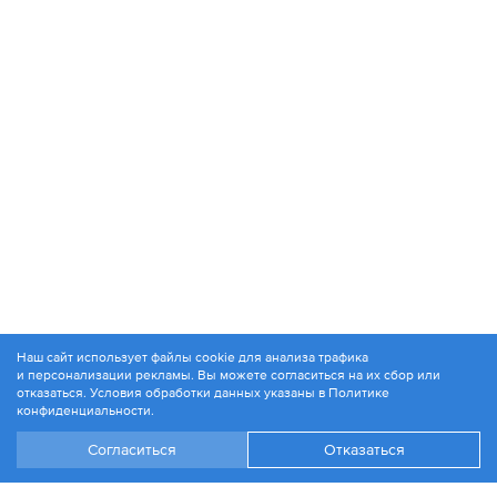
Наш сайт использует файлы cookie для анализа трафика
и персонализации рекламы. Вы можете согласиться на их сбор или
© 1994-2026. ЗАО «Контакт Плюс»
отказаться. Условия обработки данных указаны в
Политике
Политика конфиденциальности
конфиденциальности
.
Согласиться
Отказаться