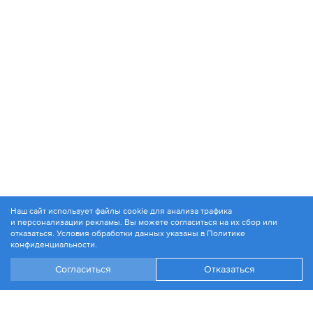
Наш сайт использует файлы cookie для анализа трафика
и персонализации рекламы. Вы можете согласиться на их сбор или
© 1994-2026. ЗАО «Контакт Плюс»
отказаться. Условия обработки данных указаны в
Политике
Политика конфиденциальности
конфиденциальности
.
Согласиться
Отказаться