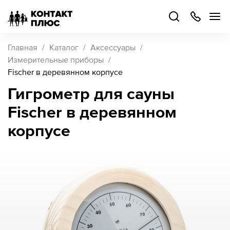
+7
499
504-
88-
48
Каталог
Главная
Каталог
Аксессуары
товаров
Измерительные приборы
Fischer в деревянном корпусе
Стать
Гигрометр для сауны
партнером
Fischer в деревянном
Войти
Войти
корпусе
О компании
Как купить
Кейсы
Поддержка