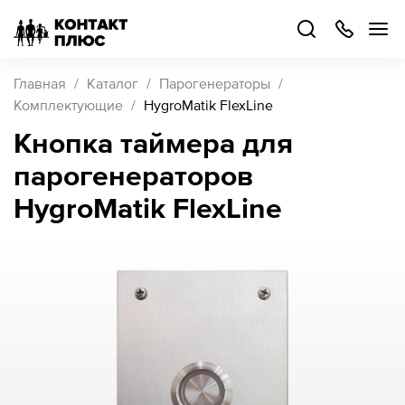
+7
499
504-
88-
48
Каталог
Главная
Каталог
Парогенераторы
товаров
Комплектующие
HygroMatik FlexLine
Кнопка таймера для
Стать
парогенераторов
партнером
Войти
HygroMatik FlexLine
Войти
О компании
Как купить
Кейсы
Поддержка