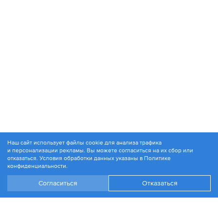
Наш сайт использует файлы cookie для анализа трафика
и персонализации рекламы. Вы можете согласиться на их сбор или
© 1994-2026. ЗАО «Контакт Плюс»
отказаться. Условия обработки данных указаны в
Политике
Политика конфиденциальности
конфиденциальности
.
Согласиться
Отказаться