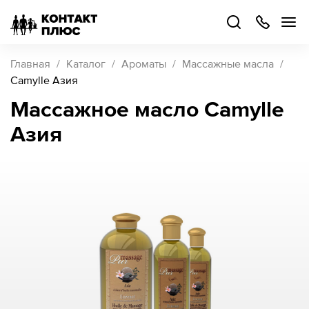
+7
499
504-
88-
48
Каталог
Главная
Каталог
Ароматы
Массажные масла
товаров
Camylle Азия
Массажное масло Camylle
Стать
Азия
партнером
Войти
Войти
О компании
Как купить
Кейсы
Поддержка