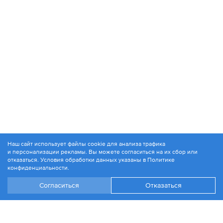
Наш сайт использует файлы cookie для анализа трафика
и персонализации рекламы. Вы можете согласиться на их сбор или
© 1994-2026. ЗАО «Контакт Плюс»
отказаться. Условия обработки данных указаны в
Политике
Политика конфиденциальности
конфиденциальности
.
Согласиться
Отказаться
+7 499 504-88-48