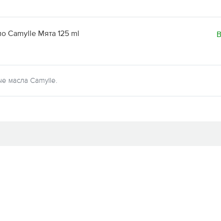
о Camylle Мята 125 ml
В
е масла Camylle.