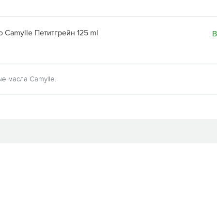
 Camylle Петитгрейн 125 ml
В
е масла Camylle.