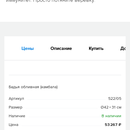
иммунитет. Просто потяните веревку.
Цены
Описание
Купить
Док
Бадья обливная (камбала)
Артикул
522/05
Размер
Ø42 × 31 см
Наличие
В наличии
Цена
53 267 ₽