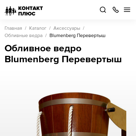
+7
499
504-
88-
48
Каталог
Главная
Каталог
Аксессуары
товаров
Обливные ведра
Blumenberg Перевертыш
Обливное ведро
Стать
Blumenberg Перевертыш
партнером
Войти
Войти
О компании
Как купить
Кейсы
Поддержка