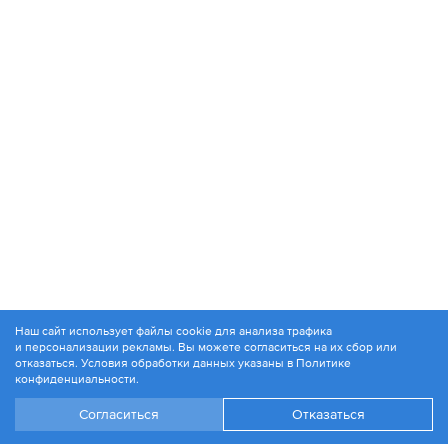
Наш сайт использует файлы cookie для анализа трафика
и персонализации рекламы. Вы можете согласиться на их сбор или
© 1994-2026. ЗАО «Контакт Плюс»
отказаться. Условия обработки данных указаны в
Политике
Политика конфиденциальности
конфиденциальности
.
Согласиться
Отказаться