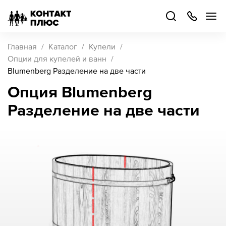
+7
499
504-
88-
48
Каталог
Главная
Каталог
Купели
товаров
Опции для купелей и ванн
Blumenberg Разделение на две части
Стать
Опция Blumenberg
партнером
Разделение на две части
Войти
Войти
О компании
Как купить
Кейсы
Поддержка