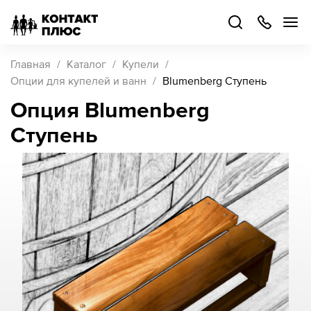
+7
499
504-
88-
48
Каталог
Главная
Каталог
Купели
товаров
Опции для купелей и ванн
Blumenberg Ступень
Опция Blumenberg
Стать
Ступень
партнером
Войти
Войти
О компании
Как купить
Кейсы
Поддержка