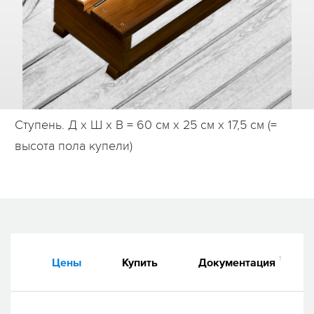
Дилеры
Контакты
B2B
Ступень. Д х Ш х В = 60 см х 25 см х 17,5 см (=
высота пола купели)
1
Цены
Купить
Документация