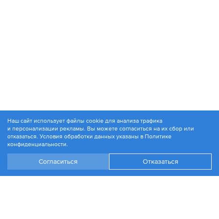
Наш сайт использует файлы cookie для анализа трафика
и персонализации рекламы. Вы можете согласиться на их сбор или
© 1994-2026. ЗАО «Контакт Плюс»
отказаться. Условия обработки данных указаны в
Политике
Политика конфиденциальности
конфиденциальности
.
Согласиться
Отказаться
+7 499 504-88-48
Москва, ул. 1812 года, д. 12