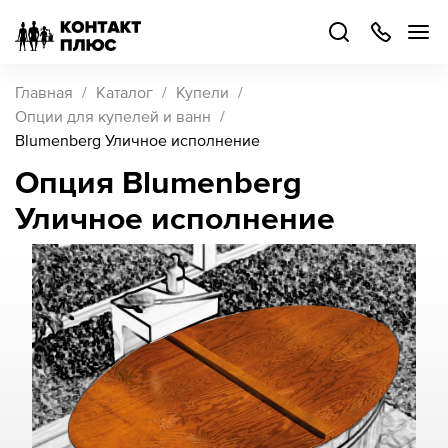
+7
499
504-
88-
48
Каталог
Главная
Каталог
Купели
товаров
Опции для купелей и ванн
Blumenberg Уличное исполнение
Стать
Опция Blumenberg
партнером
Уличное исполнение
Войти
Войти
О компании
Как купить
Кейсы
Поддержка