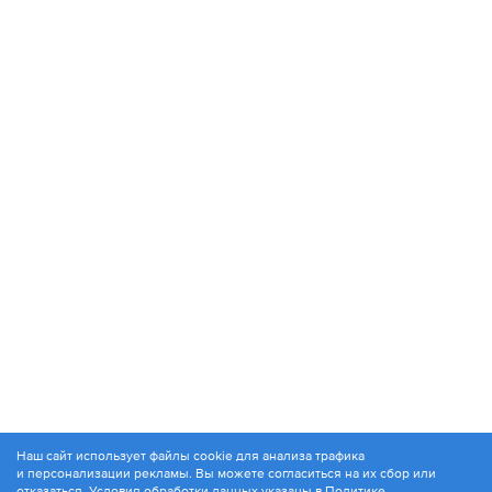
Наш сайт использует файлы cookie для анализа трафика
и персонализации рекламы. Вы можете согласиться на их сбор или
© 1994-2026. ЗАО «Контакт Плюс»
отказаться. Условия обработки данных указаны в
Политике