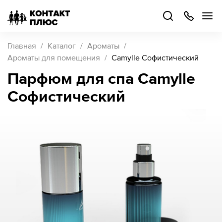
+7
499
504-
88-
48
Каталог
Главная
Каталог
Ароматы
товаров
Ароматы для помещения
Camylle Софистический
Парфюм для спа Camylle
Стать
Софистический
партнером
Войти
Войти
О компании
Как купить
Кейсы
Поддержка