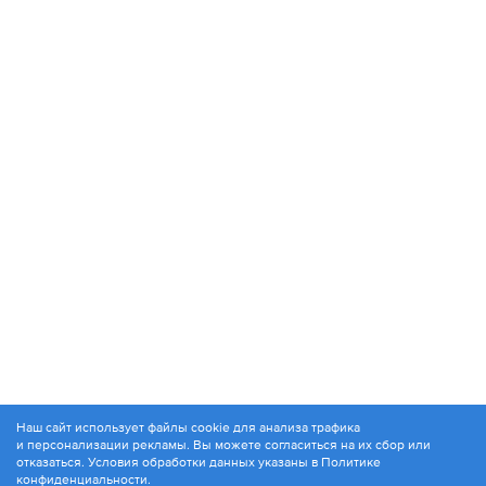
Наш сайт использует файлы cookie для анализа трафика
и персонализации рекламы. Вы можете согласиться на их сбор или
© 1994-2026. ЗАО «Контакт Плюс»
отказаться. Условия обработки данных указаны в
Политике
Политика конфиденциальности
конфиденциальности
.