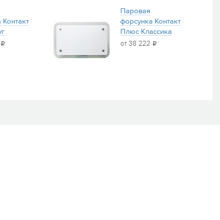
Паровая
 Контакт
форсунка Контакт
уг
Плюс Классика
2
от 38 222
i
i