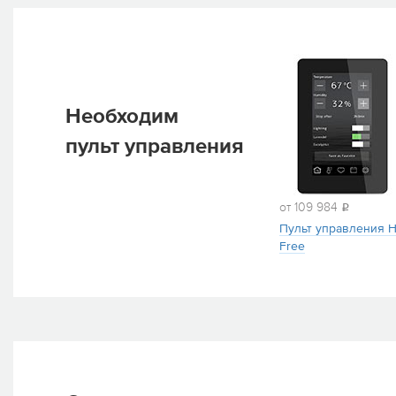
Необходим
пульт управления
от 109 984
i
Пульт управления He
Free