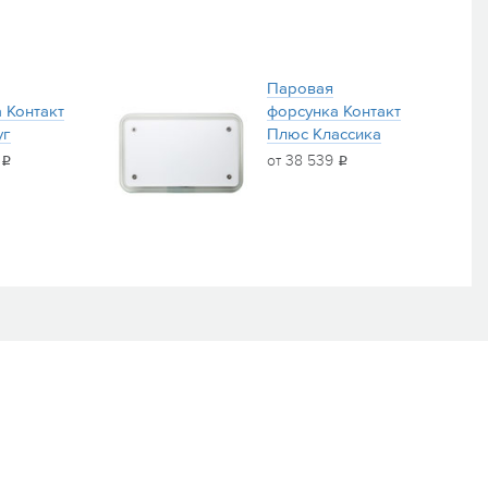
Паровая
 Контакт
форсунка Контакт
уг
Плюс Классика
9
от 38 539
i
i