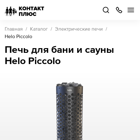
+7
499
504-
88-
48
Каталог
Главная
Каталог
Электрические печи
товаров
Helo Piccolo
Печь для бани и сауны
Стать
Helo Piccolo
партнером
Войти
Войти
О компании
Как купить
Кейсы
Поддержка