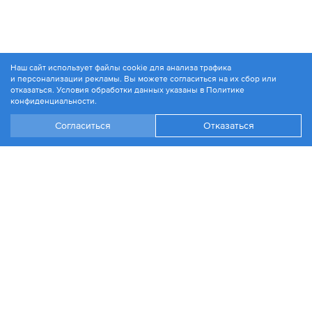
Наш сайт использует файлы cookie для анализа трафика
и персонализации рекламы. Вы можете согласиться на их сбор или
© 1994-2026. ЗАО «Контакт Плюс»
отказаться. Условия обработки данных указаны в
Политике
Политика конфиденциальности
конфиденциальности
.
Согласиться
Отказаться
+7 499 504-88-48
Москва, ул. 1812 года, д. 12
Эл. почта:
info@contactplus.ru
Войти
Стать партнером
Разработка сайта