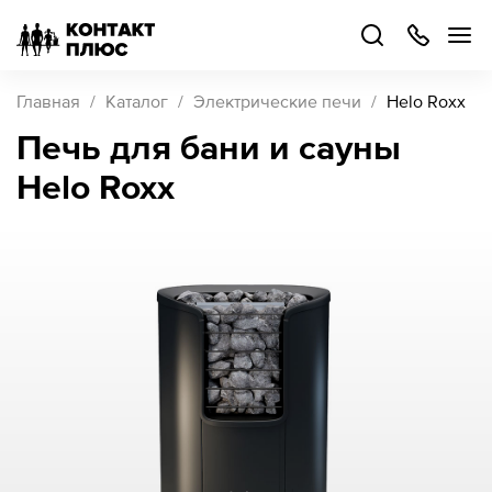
+7
499
504-
88-
48
Каталог
Главная
Каталог
Электрические печи
Helo Roxx
товаров
Печь для бани и сауны
Helo Roxx
Стать
партнером
Войти
Войти
О компании
Как купить
Кейсы
Поддержка