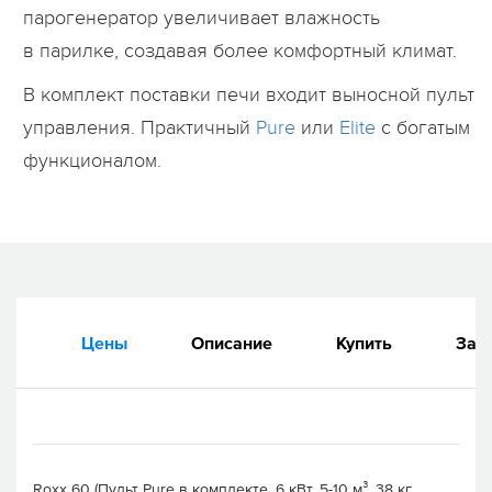
парогенератор увеличивает влажность
в парилке, создавая более комфортный климат.
В комплект поставки печи входит выносной пульт
управления. Практичный
Pure
или
Elite
с богатым
функционалом.
Цены
Описание
Купить
Зап
Roxx 60 (Пульт Pure в комплекте, 6 кВт, 5-10 м³, 38 кг