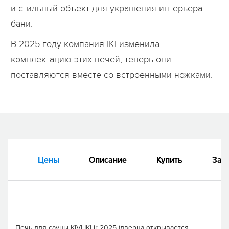
и стильный объект для украшения интерьера
бани.
В 2025 году компания IKI изменила
комплектацию этих печей, теперь они
поставляются вместе со встроенными ножками.
Цены
Описание
Купить
Зап
Печь для сауны KIVI-IKI jr 2025 (дверца открывается