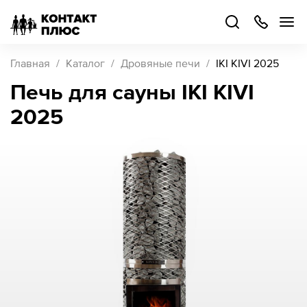
+7
499
504-
88-
48
Каталог
Главная
Каталог
Дровяные печи
IKI KIVI 2025
товаров
Печь для сауны IKI KIVI
2025
Стать
партнером
Войти
Войти
О компании
Как купить
Кейсы
Поддержка