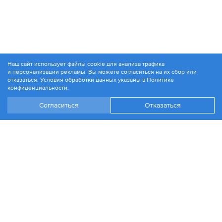
Наш сайт использует файлы cookie для анализа трафика
и персонализации рекламы. Вы можете согласиться на их сбор или
© 1994-2026. ЗАО «Контакт Плюс»
отказаться. Условия обработки данных указаны в
Политике
Политика конфиденциальности
конфиденциальности
.
Согласиться
Отказаться
+7 499 504-88-48
Москва, ул. 1812 года, д. 12
Эл. почта:
info@contactplus.ru
Войти
Стать партнером
Разработка сайта