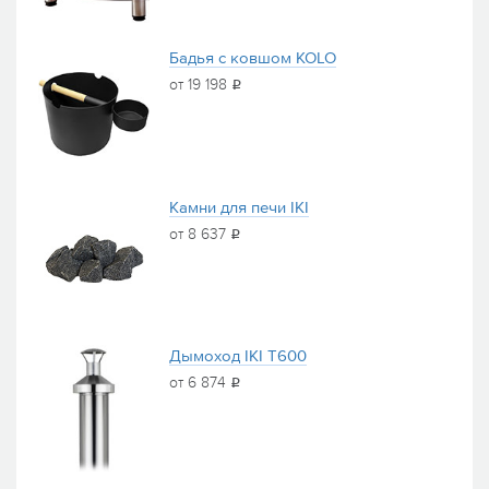
Бадья с ковшом KOLO
от 19 198
i
Камни для печи IKI
от 8 637
i
Дымоход IKI T600
от 6 874
i