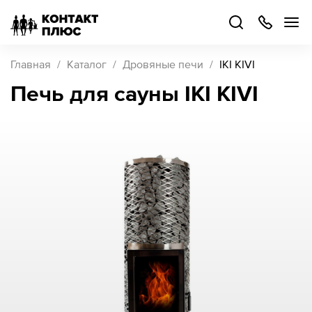
+7
499
504-
88-
48
Каталог
Главная
Каталог
Дровяные печи
IKI KIVI
товаров
Печь для сауны IKI KIVI
Стать
партнером
Войти
Войти
О компании
Как купить
Кейсы
Поддержка