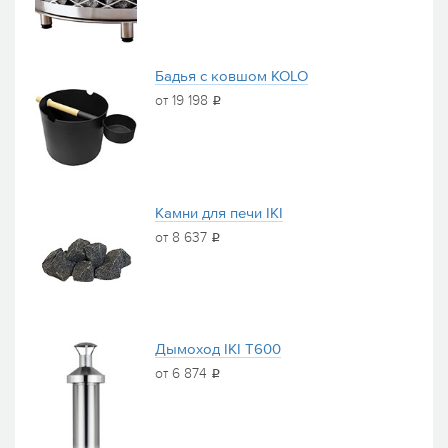
Бадья с ковшом KOLO
от 19 198
i
Камни для печи IKI
от 8 637
i
Дымоход IKI T600
от 6 874
i