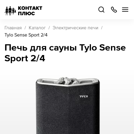
+7
499
504-
88-
48
Каталог
Главная
Каталог
Электрические печи
товаров
Tylo Sense Sport 2/4
Печь для сауны Tylo Sense
Стать
Sport 2/4
партнером
Войти
Войти
О компании
Как купить
Кейсы
Поддержка