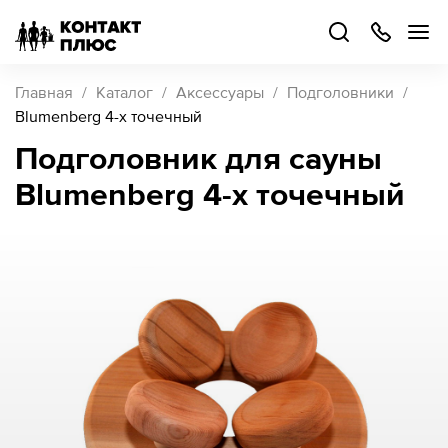
+7
499
504-
88-
48
Каталог
Главная
Каталог
Аксессуары
Подголовники
товаров
Blumenberg 4-х точечный
Подголовник для сауны
Стать
Blumenberg 4-х точечный
партнером
Войти
Войти
О компании
Как купить
Кейсы
Поддержка