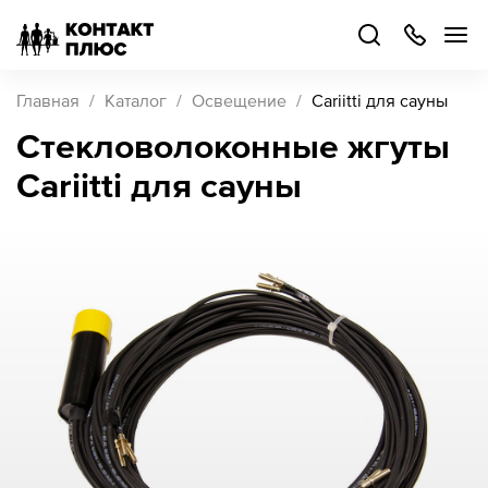
+7
499
504-
88-
48
Каталог
Главная
Каталог
Освещение
Cariitti для сауны
товаров
Стекловолоконные жгуты
Cariitti для сауны
Стать
партнером
Войти
Войти
О компании
Как купить
Кейсы
Поддержка