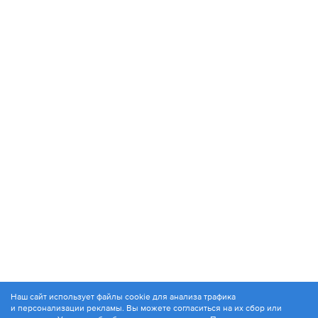
Наш сайт использует файлы cookie для анализа трафика
и персонализации рекламы. Вы можете согласиться на их сбор или
© 1994-2026. ЗАО «Контакт Плюс»