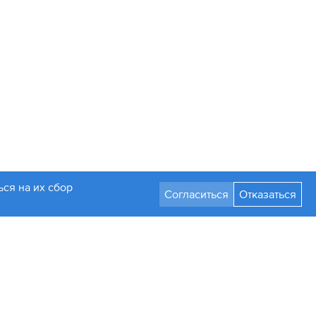
ся на их сбор
Согласиться
Отказаться
Разработка сайта
Стать партнером
а только с письменного разрешения администрации.
мления изменять их параметры, дизайн и комплектацию.