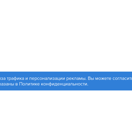
иза трафика и персонализации рекламы. Вы можете согласить
99 504-88-48
Партнерам
указаны в
Политике конфиденциальности
.
, ул. 1812 года, д. 12
Войти
чта:
info@contactplus.ru
ляется публичной офертой. Копирование информации с сайт
йте, оставляют за собой право без предварительного уведо