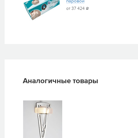
паровой
от 37 424
i
Аналогичные товары