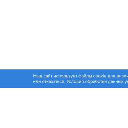
Наш сайт использует файлы cookie для анал
+7 4
или отказаться. Условия обработки данных 
© 1994-2026. ЗАО «Контакт Плюс»
Политика конфиденциальности
Москва
Эл. по
Информация на сайте является справочной и не яв
Фирмы-производители товаров, размещенных на этом са