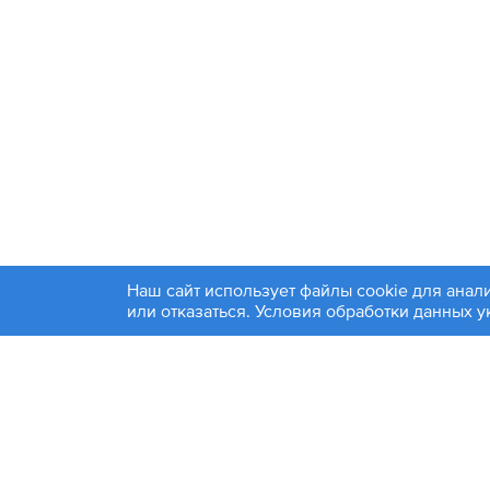
Наш сайт использует файлы cookie для анал
+7 4
или отказаться. Условия обработки данных 
© 1994-2026. ЗАО «Контакт Плюс»
Политика конфиденциальности
Москва
Эл. по
Информация на сайте является справочной и не яв
Фирмы-производители товаров, размещенных на этом са