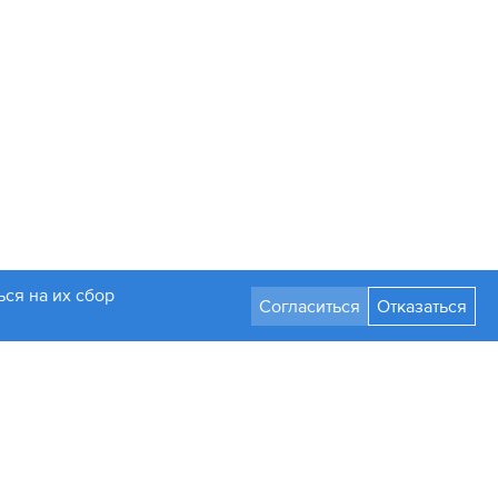
ся на их сбор
Согласиться
Отказаться
Разработка сайта
Стать партнером
а только с письменного разрешения администрации.
мления изменять их параметры, дизайн и комплектацию.