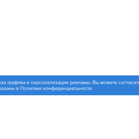
иза трафика и персонализации рекламы. Вы можете согласить
99 504-88-48
Партнерам
указаны в
Политике конфиденциальности
.
, ул. 1812 года, д. 12
Войти
чта:
info@contactplus.ru
ляется публичной офертой. Копирование информации с сайт
йте, оставляют за собой право без предварительного уведо