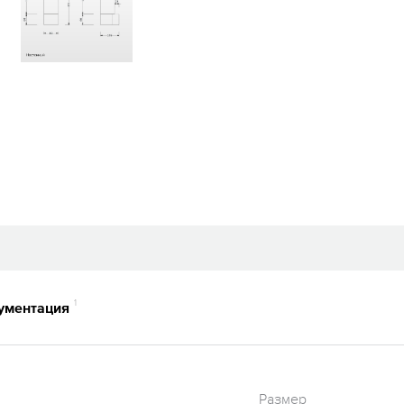
1
ументация
Размер