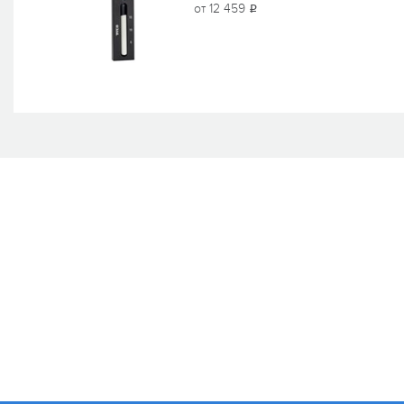
от 12 459
i