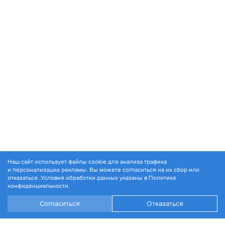
Наш сайт использует файлы cookie для анализа трафика
и персонализации рекламы. Вы можете согласиться на их сбор или
© 1994-2026. ЗАО «Контакт Плюс»
отказаться. Условия обработки данных указаны в
Политике
Политика конфиденциальности
конфиденциальности
.
Согласиться
Отказаться