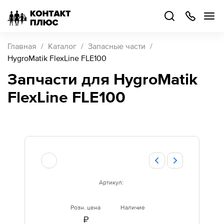
+7
499
504-
88-
48
Каталог
Главная
Каталог
Запасные части
товаров
HygroMatik FlexLine FLE100
Запчасти для HygroMatik
Стать
FlexLine FLE100
партнером
Войти
Войти
О компании
Как купить
Артикул:
Кейсы
Розн. цена
Наличие
Поддержка
₽