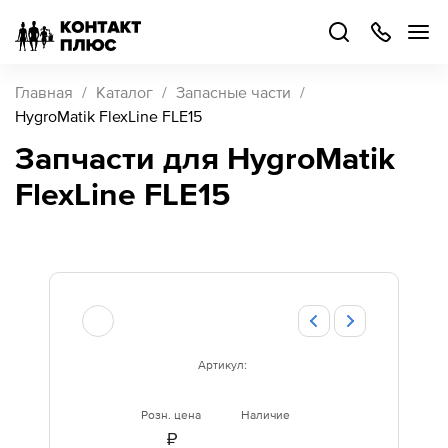
+7
499
504-
88-
48
Каталог
Главная
Каталог
Запасные части
товаров
HygroMatik FlexLine FLE15
Запчасти для HygroMatik
Стать
FlexLine FLE15
партнером
Войти
Войти
О компании
Как купить
Артикул:
Кейсы
Розн. цена
Наличие
Поддержка
₽