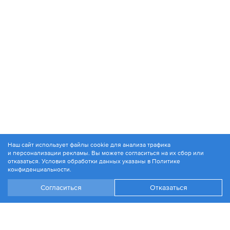
Наш сайт использует файлы cookie для анализа трафика
и персонализации рекламы. Вы можете согласиться на их сбор или
© 1994-2026. ЗАО «Контакт Плюс»
отказаться. Условия обработки данных указаны в
Политике
Политика конфиденциальности
конфиденциальности
.
Согласиться
Отказаться
+7 499 504-88-48