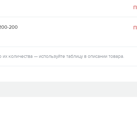
П
-200-200
П
их количества — используйте таблицу в описании товара.