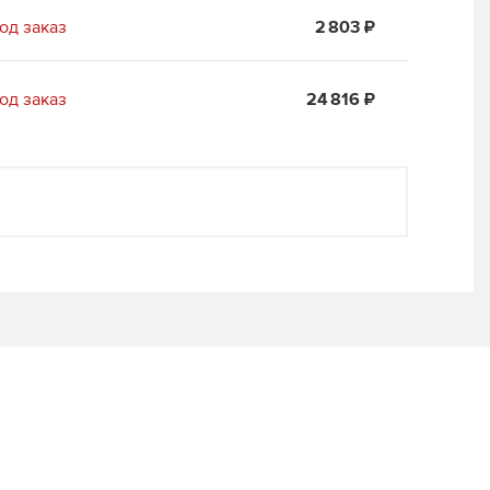
од заказ
2 803 ₽
од заказ
24 816 ₽