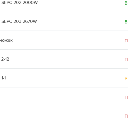
т SEPC 202 2000W
В
т SEPC 203 2670W
В
 ножек
П
2-12
П
1-1
У
П
П