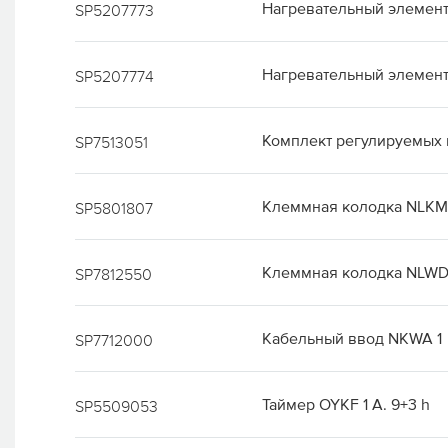
Нагревательный элемен
SP5207773
Нагревательный элемен
SP5207774
Комплект регулируемых
SP7513051
Клеммная колодка NLKM 
SP5801807
Клеммная колодка NLWD 
SP7812550
Кабельный ввод NKWA 1
SP7712000
Таймер OYKF 1 A. 9+3 h
SP5509053