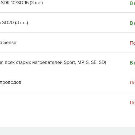
DK 10/SD 16 (3 шт.)
В 
SD20 (3 шт.)
В 
я Sense
По
я всех старых нагревателей Sport, MP, S, SE, SD)
В 
 проводов
По
По