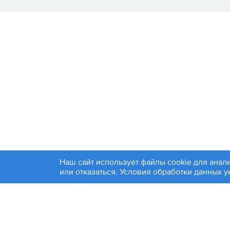
Наш сайт использует файлы cookie для анал
+7 4
или отказаться. Условия обработки данных 
© 1994-2026. ЗАО «Контакт Плюс»
Политика конфиденциальности
Москва
Эл. по