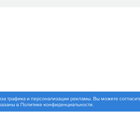
иза трафика и персонализации рекламы. Вы можете согласить
99 504-88-48
Партнерам
указаны в
Политике конфиденциальности
.
, ул. 1812 года, д. 12
Войти
чта:
info@contactplus.ru