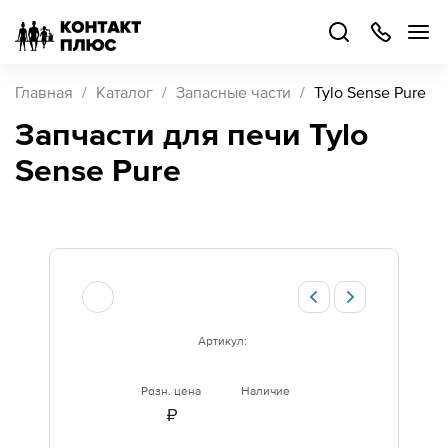
+7
499
504-
88-
48
Каталог
Главная
Каталог
Запасные части
Tylo Sense Pure
товаров
Запчасти для печи Tylo
Sense Pure
Стать
партнером
Войти
Войти
О компании
Как купить
Артикул:
Кейсы
Розн. цена
Наличие
₽
Поддержка