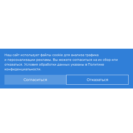
Наш сайт использует файлы cookie для анализа трафика
и персонализации рекламы. Вы можете согласиться на их сбор или
© 1994-2026. ЗАО «Контакт Плюс»
отказаться. Условия обработки данных указаны в
Политике
Политика конфиденциальности
конфиденциальности
.
Согласиться
Отказаться
+7 499 504-88-48
Москва, ул. 1812 года, д. 12
Эл. почта:
info@contactplus.ru
Войти
Стать партнером