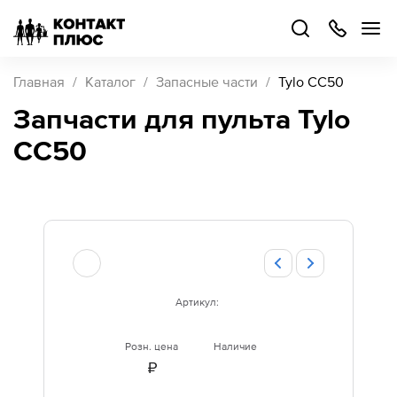
+7
499
504-
88-
48
Каталог
Главная
Каталог
Запасные части
Tylo CC50
товаров
Запчасти для пульта Tylo
CC50
Стать
партнером
Войти
Войти
О компании
Как купить
Артикул:
Кейсы
Розн. цена
Наличие
₽
Поддержка