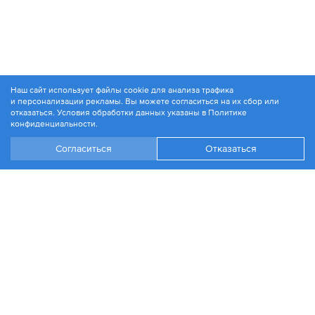
Наш сайт использует файлы cookie для анализа трафика
и персонализации рекламы. Вы можете согласиться на их сбор или
© 1994-2026. ЗАО «Контакт Плюс»
отказаться. Условия обработки данных указаны в
Политике
Политика конфиденциальности
конфиденциальности
.
Согласиться
Отказаться
+7 499 504-88-48
Москва, ул. 1812 года, д. 12
Эл. почта:
info@contactplus.ru
Войти
Стать партнером
Разработка сайта